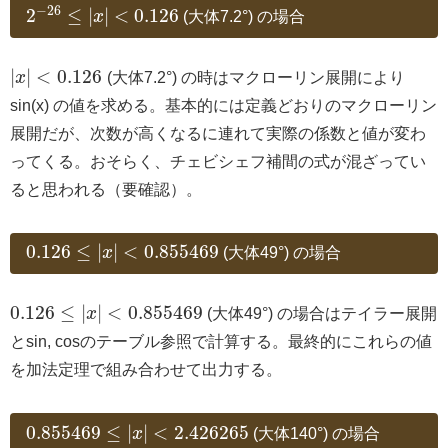
−
26
2
≤
|
|
<
0.126
x
(大体7.2°) の場合
|
|
<
0.126
x
(大体7.2°) の時はマクローリン展開により
sin(x) の値を求める。基本的には定義どおりのマクローリン
展開だが、次数が高くなるに連れて実際の係数と値が変わ
ってくる。おそらく、チェビシェフ補間の式が混ざってい
ると思われる（要確認）。
0.126
≤
|
|
<
0.855469
x
(大体49°) の場合
0.126
≤
|
|
<
0.855469
x
(大体49°) の場合はテイラー展開
とsin, cosのテーブル参照で計算する。最終的にこれらの値
を加法定理で組み合わせて出力する。
0.855469
≤
|
|
<
2.426265
x
(大体140°) の場合