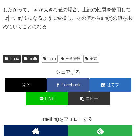
|
|
したがって、
x
が大きな値の場合、上記の性質を使用して
|
|
<
/
4
x
π
になるように変換し、その値からsin(x)の値を求
めていくことになる
Linux
math
math
三角関数
実装
シェアする
X
Facebook
はてブ
LINE
コピー
meilingをフォローする