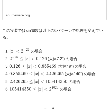
sourceware.org
この実装ではsin関数は以下の6パターンで処理を変えてい
る。
−
26
|
|
<
2
x
の場合
−
26
2
≤
|
|
<
0.126
x
(大体7.2°) の場合
0.126
≤
|
|
<
0.855469
x
(大体49°) の場合
0.855469
≤
|
|
<
2.426265
x
(大体140°) の場合
2.426265
≤
|
|
<
105414350
x
の場合
1024
105414350
≤
|
|
<
2
x
の場合