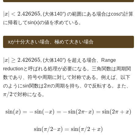
|
|
<
2.426265
x
, (大体140°) の範囲にある場合はcosの計算
に帰着してsin(x)の値を求めている。
xが十分大きい場合、極めて大きい場合
|
|
≥
2.426265
x
, (大体140°) を超える場合、Range
reductionと呼ばれる処理が必要になる。三角関数は周期関
数であり、符号や周期に対して対称である。例えば、以下
2
のようにsin関数は
π
の周期を持ち、0で反転する。また、
/
2
π
で対称になる。
sin
(
)
=
−
sin
(
−
)
=
−
sin
(
2
–
)
=
sin
(
2
+
)
x
x
π
x
π
x
sin
(
/
2
–
)
=
sin
(
/
2
+
)
π
x
π
x