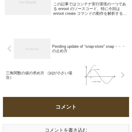
この記事ではコンテナ実行環境の一つであ
る enroot のソースコード、特に今回は
enroot create コマンドの動作を解析する。
enroot create コマンドは最終的に
squashfs 形式で保存されているファイル
システムイメージを指定されたディレクト
リに展開する作業を行おう。そこに至るま
での動作を解説する。
Pending update of “snap-store” snap・・・
の止め方
三角関数の値の求め方 （|x|が小さい場
合）
コメント
コメントを書き込む