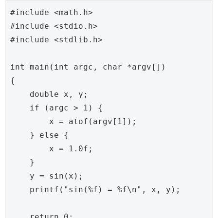
#include <math.h>

#include <stdio.h>

#include <stdlib.h>

int main(int argc, char *argv[])

{

    double x, y;

    if (argc > 1) {

        x = atof(argv[1]);

    } else {

        x = 1.0f;

    }

    y = sin(x);

    printf("sin(%f) = %f\n", x, y);

    return 0;
