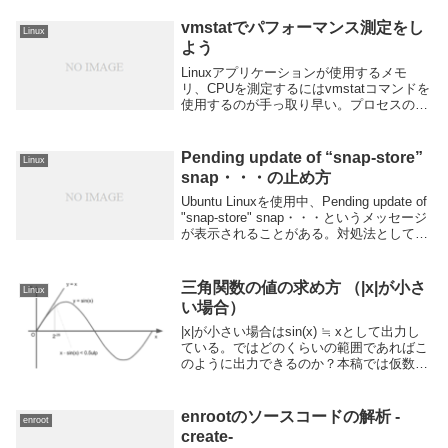
関数では16次まで求める必要があることを
示す。
vmstatでパフォーマンス測定をし
Linux
よう
Linuxアプリケーションが使用するメモ
リ、CPUを測定するにはvmstatコマンドを
使用するのが手っ取り早い。プロセスの起
動前にvmstatコマンドを実行し、プロセス
終了とともにvmstatコマンドの実行を止め
る。
Pending update of “snap-store”
Linux
snap・・・の止め方
Ubuntu Linuxを使用中、Pending update of
"snap-store" snap・・・というメッセージ
が表示されることがある。対処法としては
snap-storeというアプリケーションを終了
してsnapを手動更新する。
三角関数の値の求め方 （|x|が小さ
Linux
い場合）
|x|が小さい場合はsin(x) ≒ xとして出力し
ている。ではどのくらいの範囲であればこ
のように出力できるのか？本稿では仮数部
がすべて一致するときのxの範囲（指数の
範囲）をマクローリン展開の誤差項から評
価して求めている。
enrootのソースコードの解析 -
enroot
create-