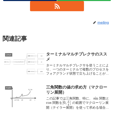
meiling
関連記事
ターミナルマルチプレクサのスス
Linux
メ
ターミナルマルチプレクサを使うことによ
り、一つのターミナルで複数のプロセスを
フォアグランド状態で立ち上げることがで
きる。しかし、その真価はそれぞれのプロ
セスを実際のターミナルから切り離せるこ
とである。本記事ではターミナルマルチプ
三角関数の値の求め方（マクロー
math
レクサの概要とその有用性について説明す
リン展開）
る。そして、その一つであるtmuxの使い方
sin
について説明する。
この記事では三角関数、特に、
関数と
π
cos
[
0
,
]
関数を
の範囲でマクローリン展
4
開（テイラー展開）を使って求める場合、
sin
cos
必要な項数が
関数では15次まで、