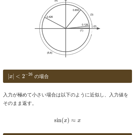
−
26
|
|
<
2
x
の場合
入力が極めて小さい場合は以下のように近似し、入力値を
そのまま返す。
sin
(
)
≈
x
x