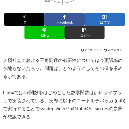
X
Facebook
はてブ
LINE
コピー
2023.02.18
2023.09.18
人類社会における三角関数の必要性については今更議論の
余地もないだろう。問題は、どのようにしてその値を求め
るかである。
Linuxではsin関数をはじめとした数学関数はglibcライブラ
リで実装されている。実際に以下のコードをデバッガ (gdb)
で実行することでsysdeps/ieee754/dbl-64/s_sin.cへの参照
が確認できる。